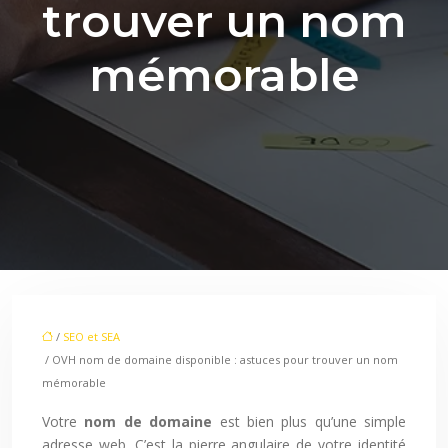
trouver un nom
mémorable
/
SEO et SEA
/ OVH nom de domaine disponible : astuces pour trouver un nom
mémorable
Votre
nom de domaine
est bien plus qu’une simple
adresse web. C’est la pierre angulaire de votre identité